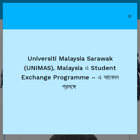
APA
|
Faculties & Officers
|
Library
|
Faculty
Login
×
Universiti Malaysia Sarawak
(UNIMAS), Malaysia এ Student
Previous
Next
Exchange Programme – এ আবেদন
প্রসঙ্গে