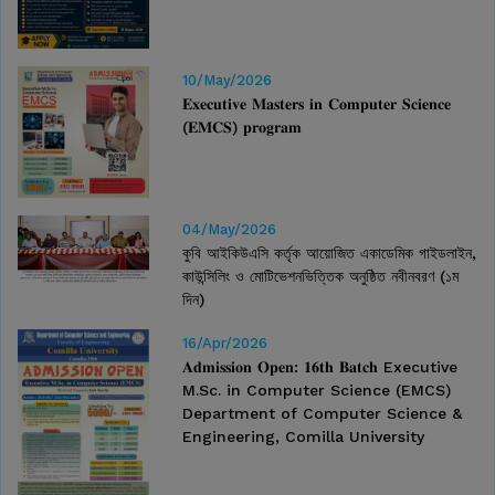
10/May/2026
𝐄𝐱𝐞𝐜𝐮𝐭𝐢𝐯𝐞 𝐌𝐚𝐬𝐭𝐞𝐫𝐬 𝐢𝐧 𝐂𝐨𝐦𝐩𝐮𝐭𝐞𝐫 𝐒𝐜𝐢𝐞𝐧𝐜𝐞
(𝐄𝐌𝐂𝐒) 𝐩𝐫𝐨𝐠𝐫𝐚𝐦
04/May/2026
কুবি আইকিউএসি কর্তৃক আয়োজিত একাডেমিক গাইডলাইন,
কাউন্সিলিং ও মোটিভেশনভিত্তিক অনুষ্ঠিত নবীনবরণ (১ম
দিন)
16/Apr/2026
𝐀𝐝𝐦𝐢𝐬𝐬𝐢𝐨𝐧 𝐎𝐩𝐞𝐧: 𝟏𝟔𝐭𝐡 𝐁𝐚𝐭𝐜𝐡⁣ Executive
M.Sc. in Computer Science (EMCS)⁣
Department of Computer Science &
Engineering, Comilla University⁣