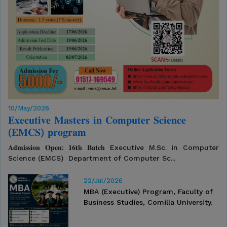
10/May/2026
𝐄𝐱𝐞𝐜𝐮𝐭𝐢𝐯𝐞 𝐌𝐚𝐬𝐭𝐞𝐫𝐬 𝐢𝐧 𝐂𝐨𝐦𝐩𝐮𝐭𝐞𝐫 𝐒𝐜𝐢𝐞𝐧𝐜𝐞
(𝐄𝐌𝐂𝐒) 𝐩𝐫𝐨𝐠𝐫𝐚𝐦
𝐀𝐝𝐦𝐢𝐬𝐬𝐢𝐨𝐧 𝐎𝐩𝐞𝐧: 𝟏𝟔𝐭𝐡 𝐁𝐚𝐭𝐜𝐡⁣ Executive M.Sc. in Computer
Science (EMCS) ⁣ Department of Computer Sc...
22/Jul/2026
MBA (Executive) Program, Faculty of
Business Studies, Comilla University.