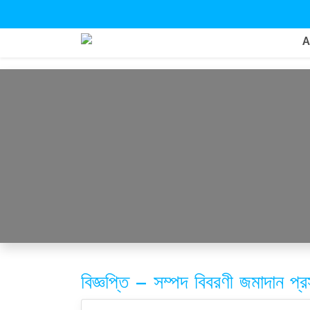
বিজ্ঞপ্তি – সম্পদ বিবরণী জমাদান প্রস