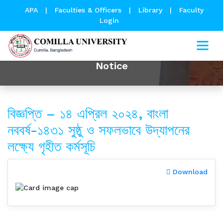
APA
|
Faculties & Officers
|
Library
|
Faculty
Login
Notice
বিজ্ঞপ্তি – ১৪ এপ্রিল ২০২৪, বাংলা
নববর্ষ-১৪৩১ সুষ্ঠু ও সফলভাবে উদ্‌যাপনের
লক্ষ্যে গৃহীত কর্মসূচি
Download