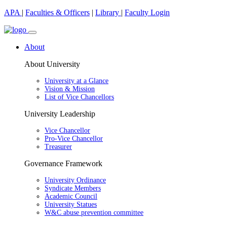
APA
|
Faculties & Officers
|
Library
|
Faculty Login
About
About University
University at a Glance
Vision & Mission
List of Vice Chancellors
University Leadership
Vice Chancellor
Pro-Vice Chancellor
Treasurer
Governance Framework
University Ordinance
Syndicate Members
Academic Council
University Statues
W&C abuse prevention committee