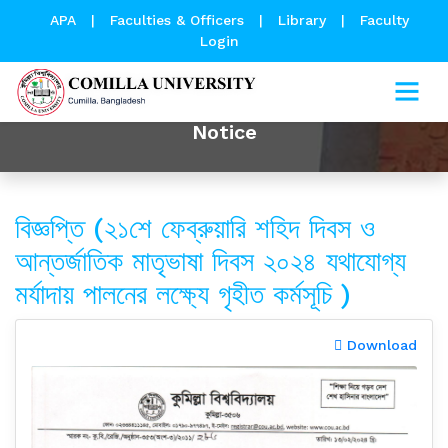
APA
|
Faculties & Officers
|
Library
|
Faculty
Login
Notice
বিজ্ঞপ্তি (২১শে ফেব্রুয়ারি শহিদ দিবস ও
আন্তর্জাতিক মাতৃভাষা দিবস ২০২৪ যথাযোগ্য
মর্যাদায় পালনের লক্ষ্যে গৃহীত কর্মসূচি )
Download