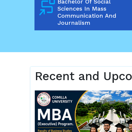
Bachelor Of Social
Sciences In Mass
Communication And
Journalism
Recent and Upc