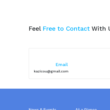
Feel
Free to Contact
With 
Email
kazicou@gmail.com
News & Events
At a Glance