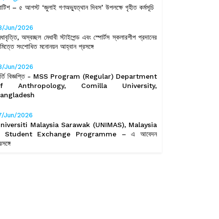
োটিশ – ৫ আগস্ট ‘জুলাই গণঅভ্যুত্থান দিবস’ উপলক্ষে গৃহীত কর্মসূচি
8/Jun/2026
েধাবৃত্তি, অস্বচ্ছল মেধাবী স্টাইপেন্ড এবং স্পোর্টস স্কলারশীপ প্রদানের
িমিত্তে সংশোধিত মনোনয়ন আহ্বান প্রসঙ্গে
8/Jun/2026
র্তি বিজ্ঞপ্তি - MSS Program (Regular) Department
of Anthropology, Comilla University,
angladesh
7/Jun/2026
niversiti Malaysia Sarawak (UNIMAS), Malaysia
 Student Exchange Programme – এ আবেদন
রসঙ্গে
7/Jun/2026
িজ্ঞপ্তি – কুমিল্লা বিশ্ববিদ্যালয়ের ক্লাব-কাম গেস্ট হাউজের রুম বরাদ্দ
ংক্রান্ত
5/Jun/2026
িজ্ঞপ্তি – জনতা ব্যাংক পিএলসি, কু.বি. শাখা হতে (১৪তম ধাপ)