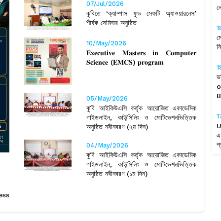
07/Jul/2026
ন
কুবিতে ‘ক্যাম্পাস ফুড সেফটি অ্যাওয়ারনেস’
শীর্ষক সেমিনার অনুষ্ঠিত
1
ম
10/May/2026
ন
𝐄𝐱𝐞𝐜𝐮𝐭𝐢𝐯𝐞 𝐌𝐚𝐬𝐭𝐞𝐫𝐬 𝐢𝐧 𝐂𝐨𝐦𝐩𝐮𝐭𝐞𝐫
𝐒𝐜𝐢𝐞𝐧𝐜𝐞 (𝐄𝐌𝐂𝐒) 𝐩𝐫𝐨𝐠𝐫𝐚𝐦
1
ভ
B
05/May/2026
কুবি আইকিউএসি কর্তৃক আয়োজিত একাডেমিক
1
গাইডলাইন, কাউন্সিলিং ও মোটিভেশনভিত্তিক
U
অনুষ্ঠিত নবীনবরণ (২য় দিন)
এ
প্
04/May/2026
কুবি আইকিউএসি কর্তৃক আয়োজিত একাডেমিক
গাইডলাইন, কাউন্সিলিং ও মোটিভেশনভিত্তিক
1
ষক সেমিনার
অনুষ্ঠিত নবীনবরণ (১ম দিন)
ব
স
নুষ্ঠিত
1
ব