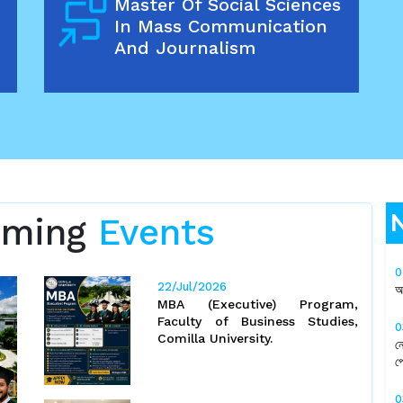
Master Of Social Sciences
In Mass Communication
And Journalism
oming
Events
0
22/Jul/2026
অ
MBA (Executive) Program,
Faculty of Business Studies,
0
Comilla University.
ন
প্
0