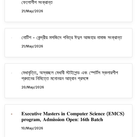
ফেলোশীপ সংক্রান্ত
21/May/2026
নোটিশ - কেন্দ্রীয় মসজিদে পবিত্র ঈদুল আজহার নামাজ সংক্রান্ত
21/May/2026
মেধাবৃত্তি, অস্বচ্ছল মেধাবী স্টাইপেন্ড এবং স্পোর্টস স্কলারশীপ
প্রদানের নিমিত্তে মনোনয়ন আহ্বান প্রসঙ্গে
20/May/2026
𝐄𝐱𝐞𝐜𝐮𝐭𝐢𝐯𝐞 𝐌𝐚𝐬𝐭𝐞𝐫𝐬 𝐢𝐧 𝐂𝐨𝐦𝐩𝐮𝐭𝐞𝐫 𝐒𝐜𝐢𝐞𝐧𝐜𝐞 (𝐄𝐌𝐂𝐒)
𝐩𝐫𝐨𝐠𝐫𝐚𝐦, 𝐀𝐝𝐦𝐢𝐬𝐬𝐢𝐨𝐧 𝐎𝐩𝐞𝐧: 𝟏𝟔𝐭𝐡 𝐁𝐚𝐭𝐜𝐡⁣
10/May/2026