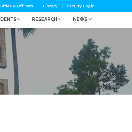
ulties & Officers
|
Library
|
Faculty Login
UDENTS
RESEARCH
NEWS