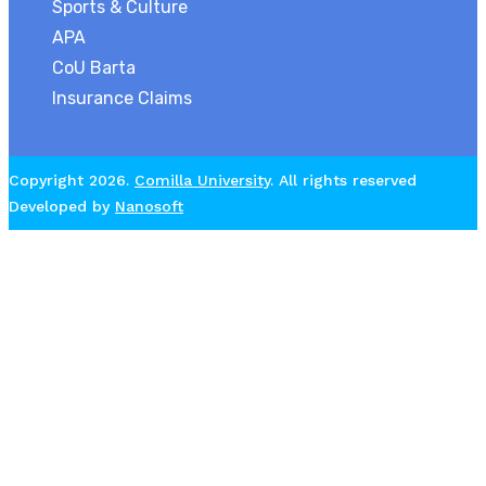
Sports & Culture
APA
CoU Barta
Insurance Claims
Copyright 2026.
Comilla University
. All rights reserved
Developed by
Nanosoft