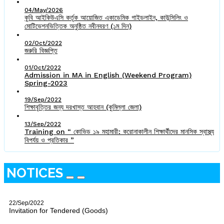
04/May/2026
কুবি আইকিউএসি কর্তৃক আয়োজিত একাডেমিক গাইডলাইন, কাউন্সিলিং ও
মোটিভেশনভিত্তিক অনুষ্ঠিত নবীনবরণ (১ম দিন)
02/Oct/2022
জরুরি বিজ্ঞপ্তি
01/Oct/2022
Admission in MA in English (Weekend Program)
Spring-2023
19/Sep/2022
শিক্ষাবৃত্তির জন্য দরখাস্ত আহবান (কুমিল্লা জেলা)
13/Sep/2022
Training on “ কোভিড ১৯ মহামারী: করোনাকালীন শিক্ষার্থীদের মানসিক স্বাস্থ্য
বিপর্যয় ও প্রতিকার ”
NOTICES
22/Sep/2022
Invitation for Tendered (Goods)