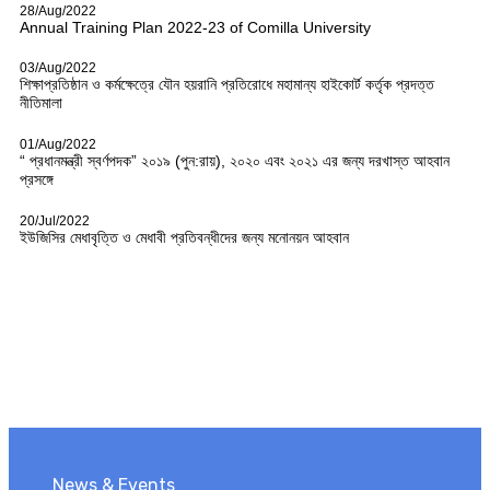
28/Aug/2022
Annual Training Plan 2022-23 of Comilla University
03/Aug/2022
শিক্ষাপ্রতিষ্ঠান ও কর্মক্ষেত্রে যৌন হয়রানি প্রতিরোধে মহামান্য হাইকোর্ট কর্তৃক প্রদত্ত
নীতিমালা
01/Aug/2022
“ প্রধানমন্ত্রী স্বর্ণপদক” ২০১৯ (পুন:রায়), ২০২০ এবং ২০২১ এর জন্য দরখাস্ত আহবান
প্রসঙ্গে
20/Jul/2022
ইউজিসির মেধাবৃত্তি ও মেধাবী প্রতিবন্ধীদের জন্য মনোনয়ন আহবান
News & Events